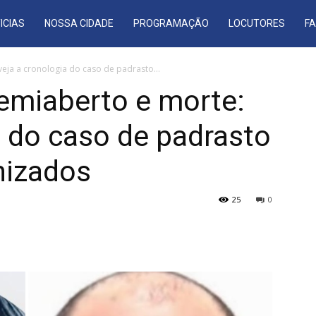
ICIAS
NOSSA CIDADE
PROGRAMAÇÃO
LOCUTORES
F
veja a cronologia do caso de padrasto...
semiaberto e morte:
a do caso de padrasto
nizados
25
0