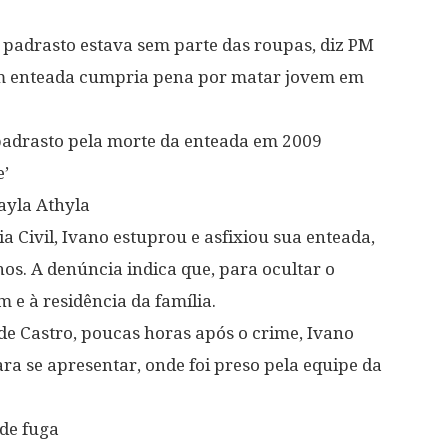
padrasto estava sem parte das roupas, diz PM
m enteada cumpria pena por matar jovem em
padrasto pela morte da enteada em 2009
e’
ayla Athyla
a Civil, Ivano estuprou e asfixiou sua enteada,
os. A denúncia indica que, para ocultar o
m e à residência da família.
de Castro, poucas horas após o crime, Ivano
a se apresentar, onde foi preso pela equipe da
 de fuga