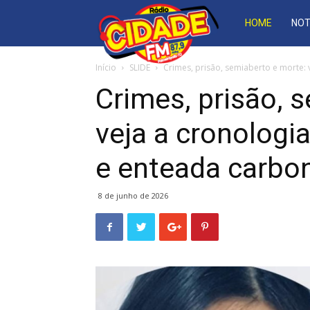
Rádio
HOME
NOT
Cidade
Início
SLIDE
Crimes, prisão, semiaberto e morte: 
Crimes, prisão, 
FM
veja a cronologi
e enteada carbo
87,9
8 de junho de 2026